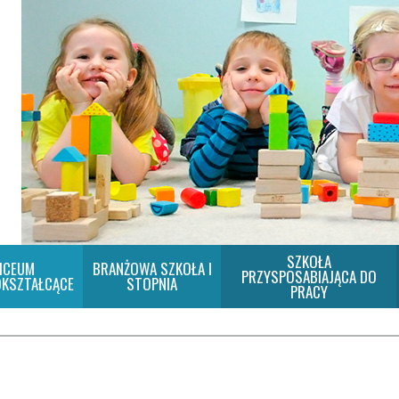
SZKOŁA
ICEUM
BRANŻOWA SZKOŁA I
PRZYSPOSABIAJĄCA DO
KSZTAŁCĄCE
STOPNIA
PRACY