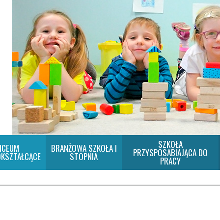
SZKOŁA
ICEUM
BRANŻOWA SZKOŁA I
PRZYSPOSABIAJĄCA DO
KSZTAŁCĄCE
STOPNIA
PRACY