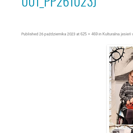
001_PP261023J
Published
26 października 2023
at
625 × 469
in
Kulturalna jesie