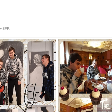
ń w SPP
.