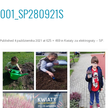
001_SP280921S
Published
4 października 2021
at
625 × 469
in
Kwiaty za elektrograty – SP
.