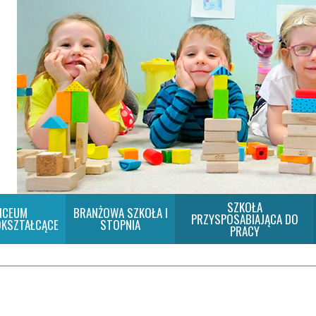
SZKOŁA
ICEUM
BRANŻOWA SZKOŁA I
PRZYSPOSABIAJĄCA DO
KSZTAŁCĄCE
STOPNIA
PRACY