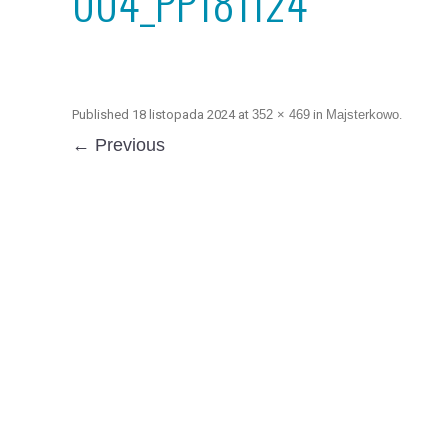
004_PP181124
Published
18 listopada 2024
at
352 × 469
in
Majsterkowo
.
← Previous