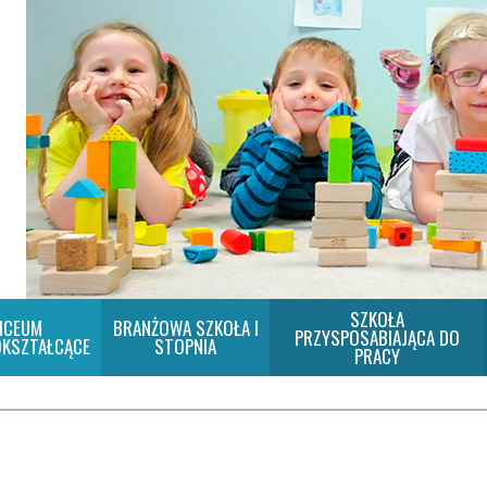
SZKOŁA
ICEUM
BRANŻOWA SZKOŁA I
PRZYSPOSABIAJĄCA DO
KSZTAŁCĄCE
STOPNIA
PRACY