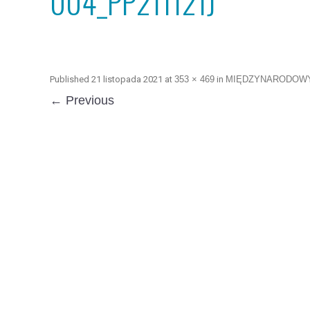
004_PP211121J
Published
21 listopada 2021
at
353 × 469
in
MIĘDZYNARODOWY
← Previous