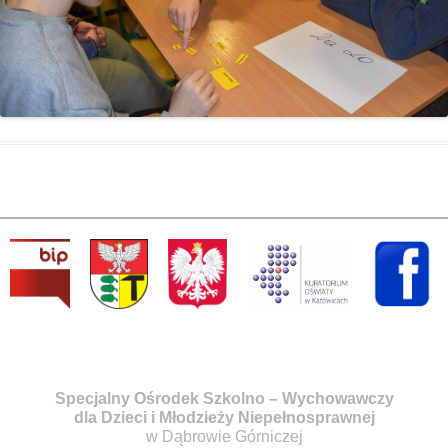
Specjalny Ośrodek Szkolno – Wychowawczy
dla Dzieci i Młodzieży Niepełnosprawnej
w Dąbrowie Górniczej