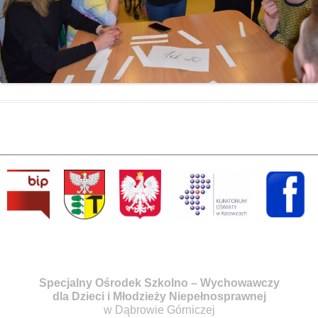
Specjalny Ośrodek Szkolno – Wychowawczy
dla Dzieci i Młodzieży Niepełnosprawnej
w Dąbrowie Górniczej