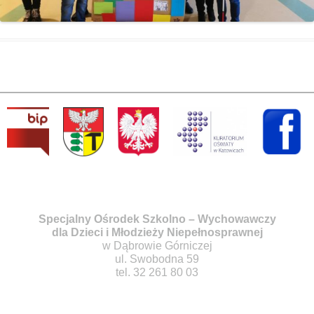
Specjalny Ośrodek Szkolno – Wychowawczy
dla Dzieci i Młodzieży Niepełnosprawnej
w Dąbrowie Górniczej
ul. Swobodna 59
tel. 32 261 80 03