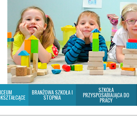
SZKOŁA
ICEUM
BRANŻOWA SZKOŁA I
PRZYSPOSABIAJĄCA DO
KSZTAŁCĄCE
STOPNIA
PRACY