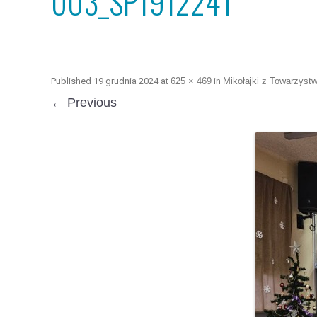
003_SP191224T
Published
19 grudnia 2024
at
625 × 469
in
Mikołajki z Towarzystw
← Previous