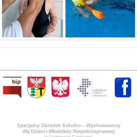
Specjalny Ośrodek Szkolno – Wychowawczy
dla Dzieci i Młodzieży Niepełnosprawnej