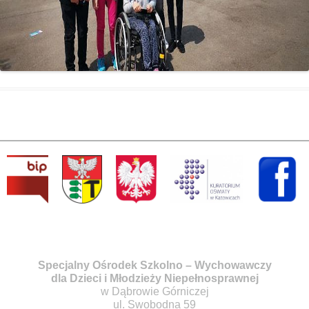
Specjalny Ośrodek Szkolno – Wychowawczy
dla Dzieci i Młodzieży Niepełnosprawnej
w Dąbrowie Górniczej
ul. Swobodna 59