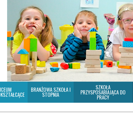
SZKOŁA
ICEUM
BRANŻOWA SZKOŁA I
PRZYSPOSABIAJĄCA DO
KSZTAŁCĄCE
STOPNIA
PRACY