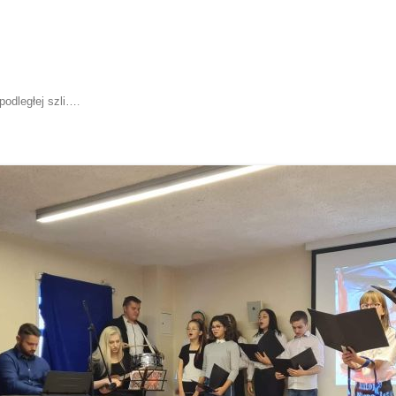
odległej szli…
.