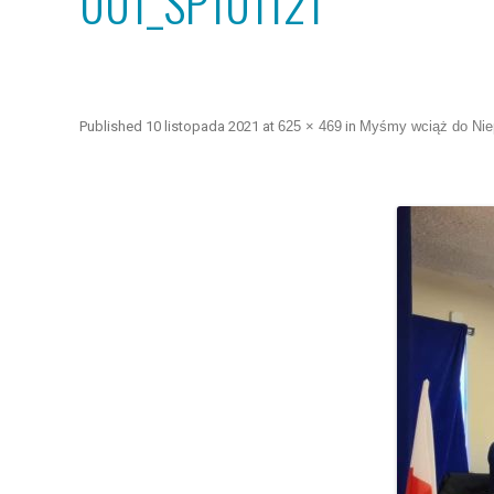
001_SP101121
Published
10 listopada 2021
at
625 × 469
in
Myśmy wciąż do Niep