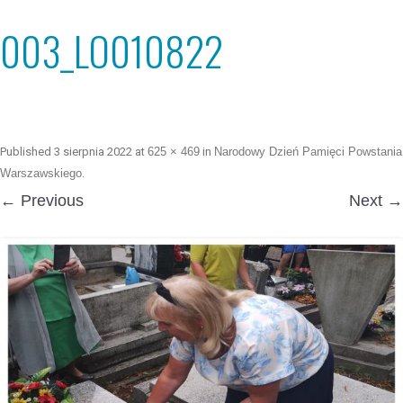
003_LO010822
Published
3 sierpnia 2022
at
625 × 469
in
Narodowy Dzień Pamięci Powstania
Warszawskiego
.
← Previous
Next →