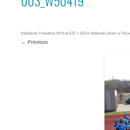
003_W50419
Published
7 kwietnia 2019
at
625 × 420
in
Niebieski dzień w Ośr
← Previous