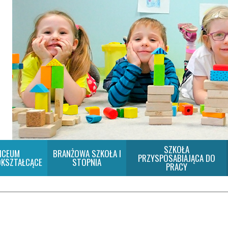
SZKOŁA
ICEUM
BRANŻOWA SZKOŁA I
PRZYSPOSABIAJĄCA DO
KSZTAŁCĄCE
STOPNIA
PRACY