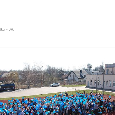
odku – BR
.