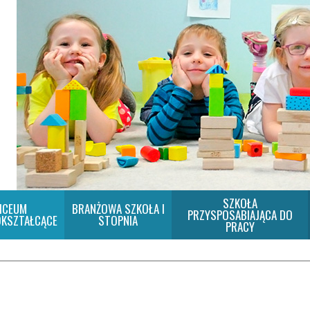
SZKOŁA
ICEUM
BRANŻOWA SZKOŁA I
PRZYSPOSABIAJĄCA DO
KSZTAŁCĄCE
STOPNIA
PRACY