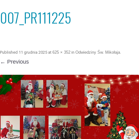
007_PR111225
Published
11 grudnia 2025
at
625 × 352
in
Odwiedziny Św. Mikołaja
.
← Previous