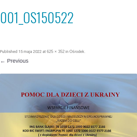
001_OS150522
Published
15 maja 2022
at
625 × 352
in
Ośrodek
.
← Previous