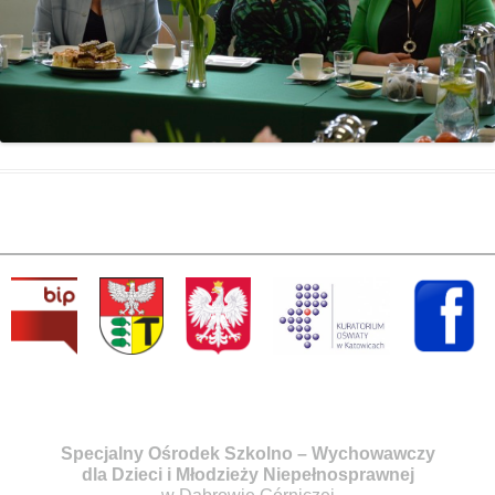
Specjalny Ośrodek Szkolno – Wychowawczy
dla Dzieci i Młodzieży Niepełnosprawnej