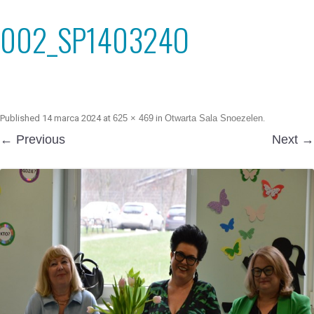
002_SP140324O
Published
14 marca 2024
at
625 × 469
in
Otwarta Sala Snoezelen
.
← Previous
Next →