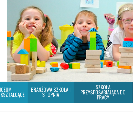
SZKOŁA
ICEUM
BRANŻOWA SZKOŁA I
PRZYSPOSABIAJĄCA DO
KSZTAŁCĄCE
STOPNIA
PRACY