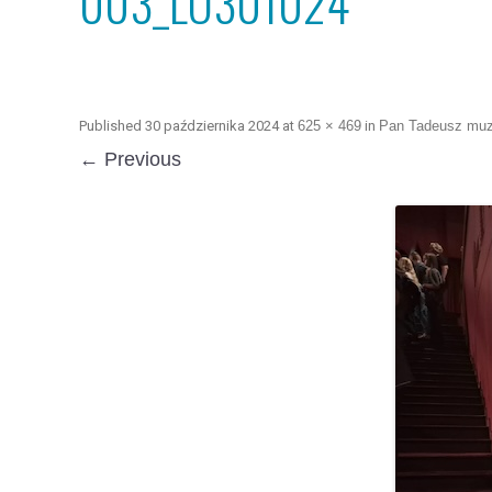
003_LO301024
Published
30 października 2024
at
625 × 469
in
Pan Tadeusz muz
← Previous