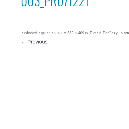
003_PR071221
Published
7 grudnia 2021
at
332 × 469
in
„Piotruś Pan” czyli o 
← Previous