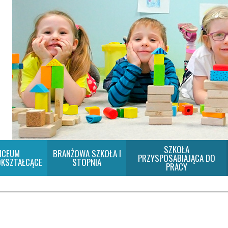
SZKOŁA
ICEUM
BRANŻOWA SZKOŁA I
PRZYSPOSABIAJĄCA DO
KSZTAŁCĄCE
STOPNIA
PRACY