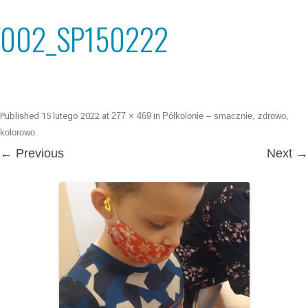
002_SP150222
Published
15 lutego 2022
at
277 × 469
in
Półkolonie – smacznie, zdrowo,
kolorowo
.
← Previous
Next →