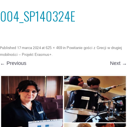
004_SP140324E
Published
17 marca 2024
at
625 × 469
in
Powitanie gości z Grecji w drugiej
mobilności – Projekt Erasmus+
.
← Previous
Next →