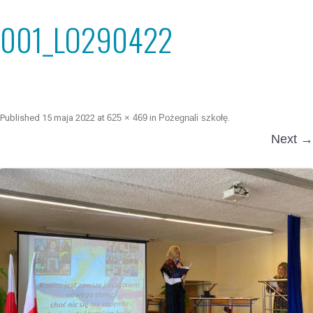
001_LO290422
Published
15 maja 2022
at
625 × 469
in
Pożegnali szkołę
.
Next →