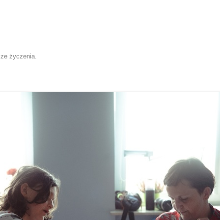
sze życzenia
.