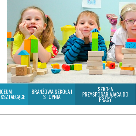
SZKOŁA
ICEUM
BRANŻOWA SZKOŁA I
PRZYSPOSABIAJĄCA DO
KSZTAŁCĄCE
STOPNIA
PRACY