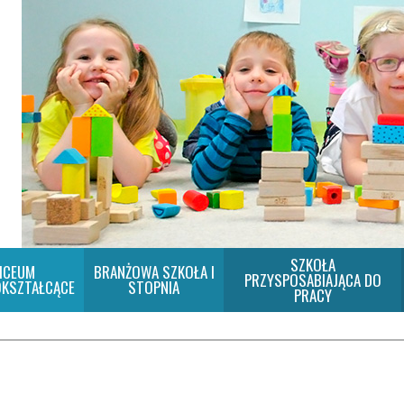
SZKOŁA
ICEUM
BRANŻOWA SZKOŁA I
PRZYSPOSABIAJĄCA DO
KSZTAŁCĄCE
STOPNIA
PRACY