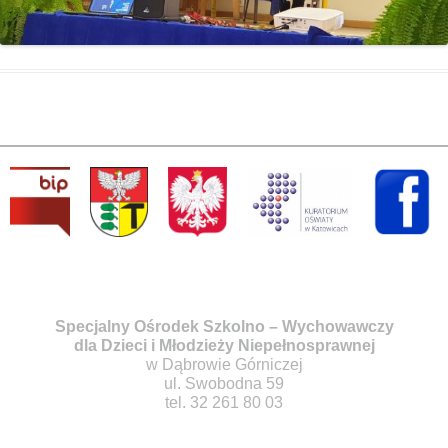
Specjalny Ośrodek Szkolno – Wychowawczy
dla Dzieci i Młodzieży Niepełnosprawnej
w Dąbrowie Górniczej
ul. Swobodna 59
tel. 32 261 80 03