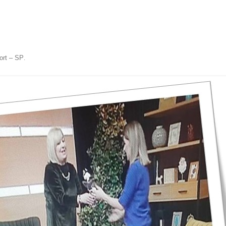
port – SP
.