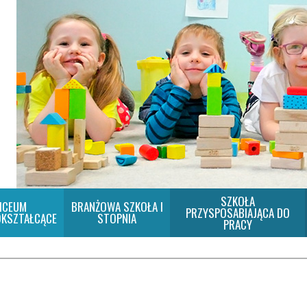
SZKOŁA
ICEUM
BRANŻOWA SZKOŁA I
PRZYSPOSABIAJĄCA DO
KSZTAŁCĄCE
STOPNIA
PRACY