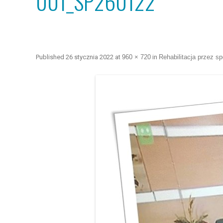
001_SP260122
Published
26 stycznia 2022
at
960 × 720
in
Rehabilitacja przez s