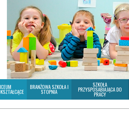
SZKOŁA
ICEUM
BRANŻOWA SZKOŁA I
PRZYSPOSABIAJĄCA DO
KSZTAŁCĄCE
STOPNIA
PRACY