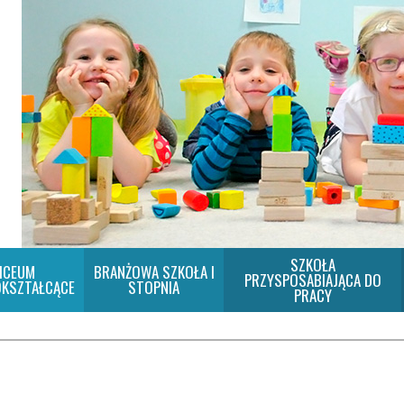
SZKOŁA
ICEUM
BRANŻOWA SZKOŁA I
PRZYSPOSABIAJĄCA DO
KSZTAŁCĄCE
STOPNIA
PRACY