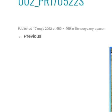
002_PR170522S
Published
17 maja 2022
at
469 × 469
in
Sensoryczny spacer
.
← Previous