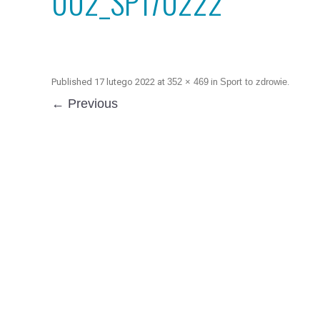
002_SP170222
Published
17 lutego 2022
at
352 × 469
in
Sport to zdrowie
.
← Previous