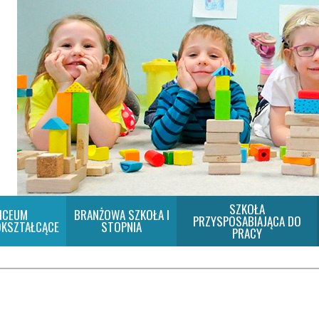
SZKOŁA
ICEUM
BRANŻOWA SZKOŁA I
PRZYSPOSABIAJĄCA DO
KSZTAŁCĄCE
STOPNIA
PRACY