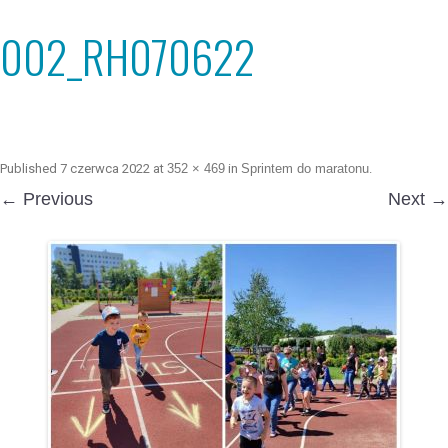
002_RH070622
Published
7 czerwca 2022
at
352 × 469
in
Sprintem do maratonu
.
← Previous
Next →