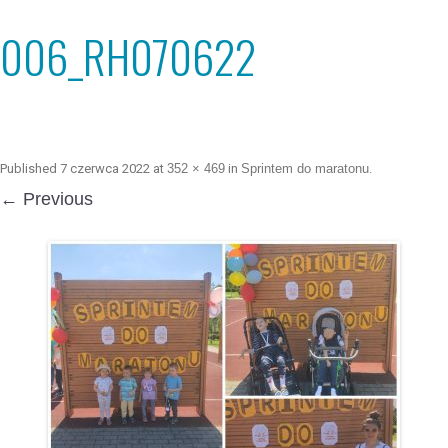
006_RH070622
Published
7 czerwca 2022
at
352 × 469
in
Sprintem do maratonu
.
← Previous