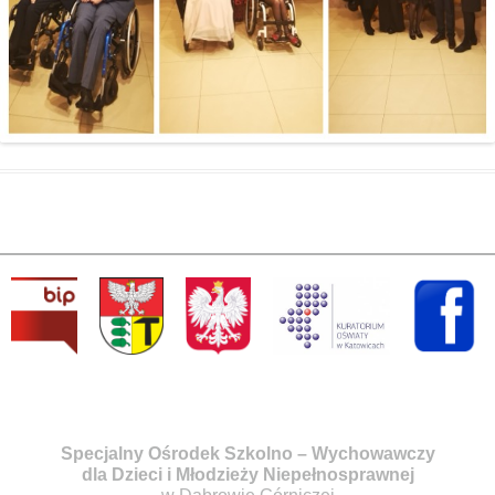
Specjalny Ośrodek Szkolno – Wychowawczy
dla Dzieci i Młodzieży Niepełnosprawnej