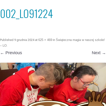
002_LO91224
Published
9 grudnia 2024
at
625 × 469
in
Świąteczna magia w naszej szkole!
– LO
.
← Previous
Next →