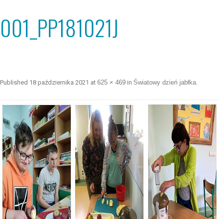
001_PP181021J
Published
18 października 2021
at
625 × 469
in
Światowy dzień jabłka
.