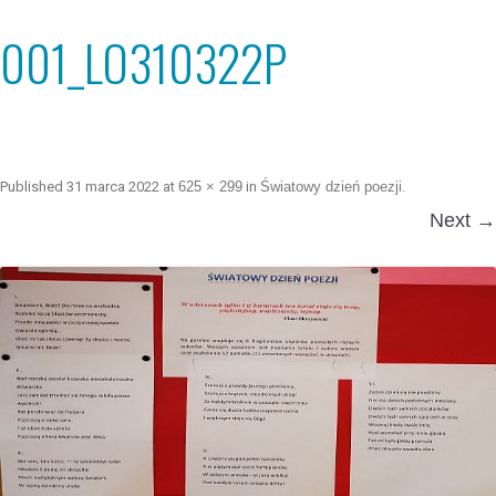
001_LO310322P
Published
31 marca 2022
at
625 × 299
in
Światowy dzień poezji
.
Next →