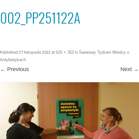
002_PP251122A
Published
27 listopada 2022
at
625 × 352
in
Światowy Tydzień Wiedzy o
Antybiotykach
.
← Previous
Next →