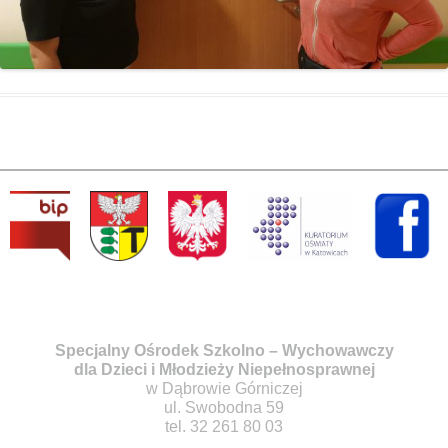
Specjalny Ośrodek Szkolno – Wychowawczy
dla Dzieci i Młodzieży Niepełnosprawnej
w Dąbrowie Górniczej
ul. Swobodna 59
tel. 32 261 80 03