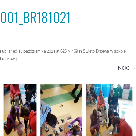
001_BR181021
Published
18 października 2021
at
625 × 469
in
Święto Drzewa w szkole
branżowej
.
Next →