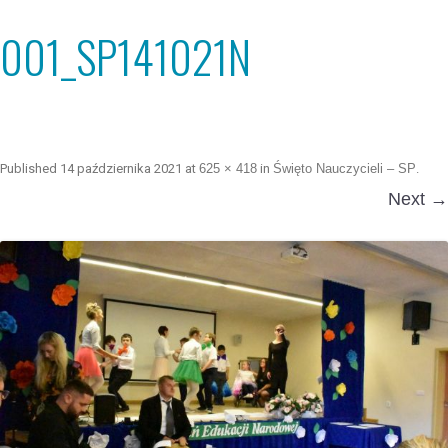
001_SP141021N
Published
14 października 2021
at
625 × 418
in
Święto Nauczycieli – SP
.
Next →