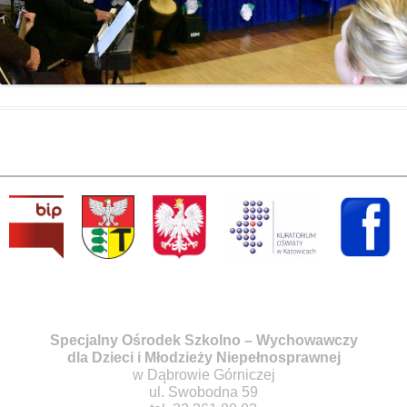
Specjalny Ośrodek Szkolno – Wychowawczy
dla Dzieci i Młodzieży Niepełnosprawnej
w Dąbrowie Górniczej
ul. Swobodna 59