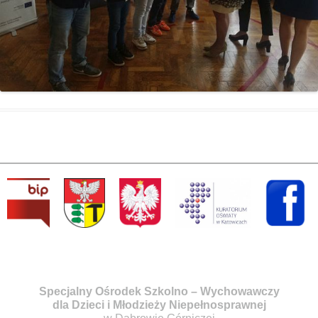
Specjalny Ośrodek Szkolno – Wychowawczy
dla Dzieci i Młodzieży Niepełnosprawnej