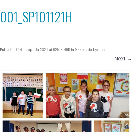
001_SP101121H
Published
14 listopada 2021
at
625 × 469
in
Szkoła do hymnu
.
Next →