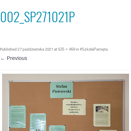
002_SP271021P
Published
27 października 2021
at
625 × 469
in
#SzkołaPamięta
.
← Previous