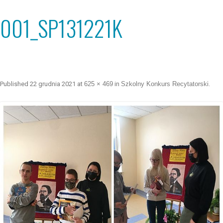
001_SP131221K
Published
22 grudnia 2021
at
625 × 469
in
Szkolny Konkurs Recytatorski
.