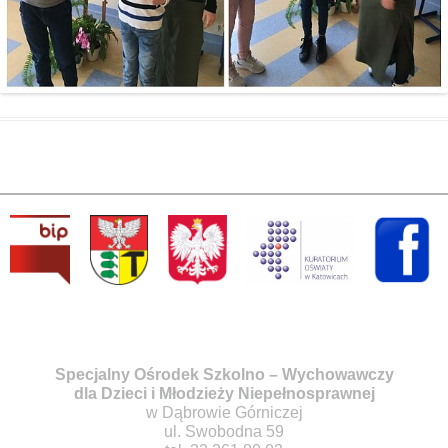
Specjalny Ośrodek Szkolno – Wychowawczy
dla Dzieci i Młodzieży Niepełnosprawnej
w Dąbrowie Górniczej
ul. Swobodna 59