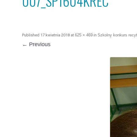
007_SP1604KREC
Published
17 kwietnia 2018
at
625 × 469
in
Szkolny konkurs recy
← Previous