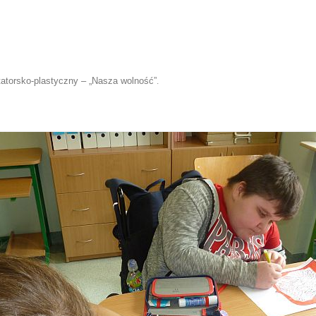
tatorsko-plastyczny – „Nasza wolność”
.