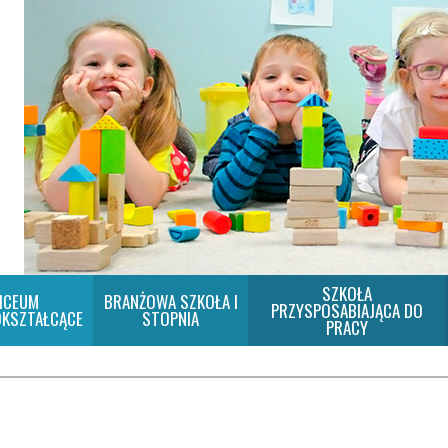
SZKOŁA
ICEUM
BRANŻOWA SZKOŁA I
PRZYSPOSABIAJĄCA DO
KSZTAŁCĄCE
STOPNIA
PRACY