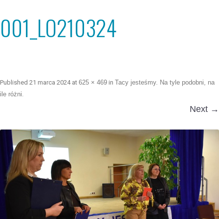
001_LO210324
Published
21 marca 2024
at
625 × 469
in
Tacy jesteśmy. Na tyle podobni, na
ile różni
.
Next →