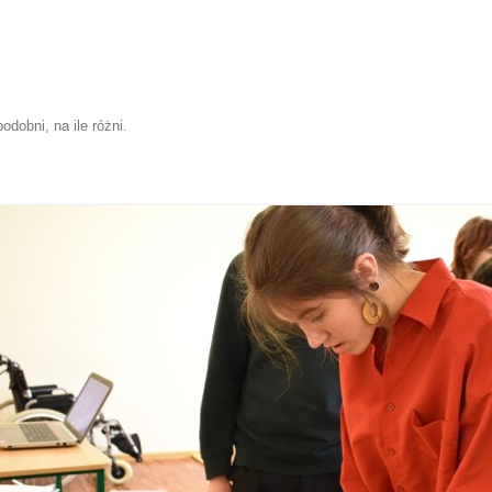
odobni, na ile różni
.