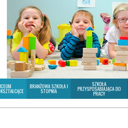
SZKOŁA
ICEUM
BRANŻOWA SZKOŁA I
PRZYSPOSABIAJĄCA DO
KSZTAŁCĄCE
STOPNIA
PRACY