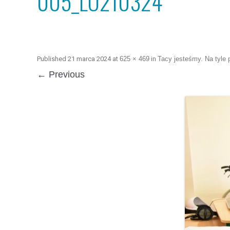
005_LO210324
Published
21 marca 2024
at
625 × 469
in
Tacy jesteśmy. Na tyle p
← Previous