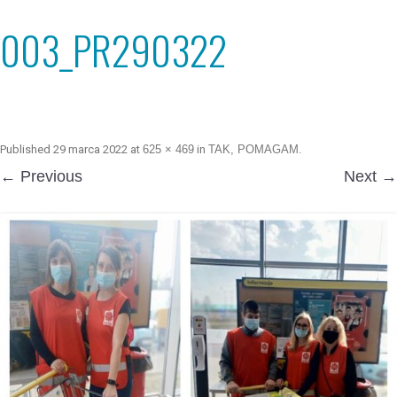
003_PR290322
Published
29 marca 2022
at
625 × 469
in
TAK, POMAGAM
.
← Previous
Next →