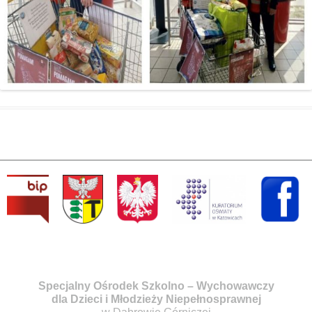
Specjalny Ośrodek Szkolno – Wychowawczy
dla Dzieci i Młodzieży Niepełnosprawnej