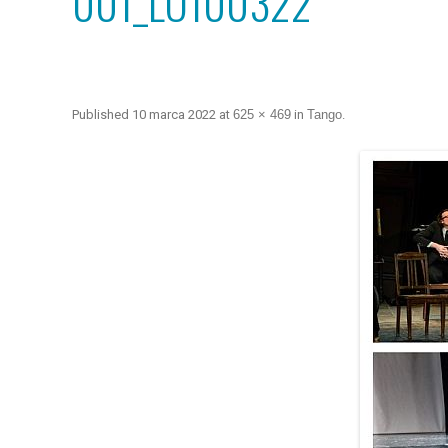
001_LO100322
Published
10 marca 2022
at
625 × 469
in
Tango
.