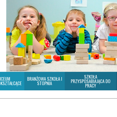
SZKOŁA
ICEUM
BRANŻOWA SZKOŁA I
PRZYSPOSABIAJĄCA DO
KSZTAŁCĄCE
STOPNIA
PRACY