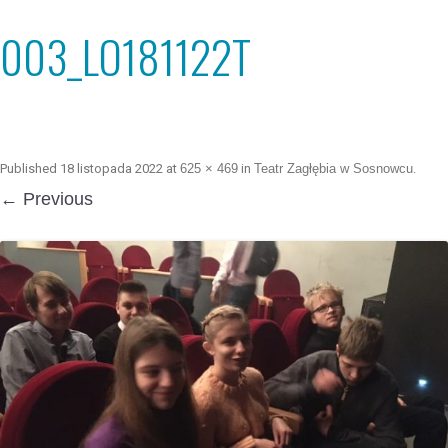
003_LO181122T
Published
18 listopada 2022
at
625 × 469
in
Teatr Zagłębia w Sosnowcu
.
← Previous