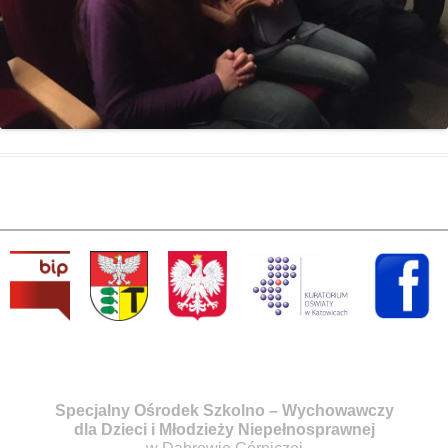
Specjalny Ośrodek Szkolno – Wychowawczy
dla Dzieci i Młodzieży Niepełnosprawnej