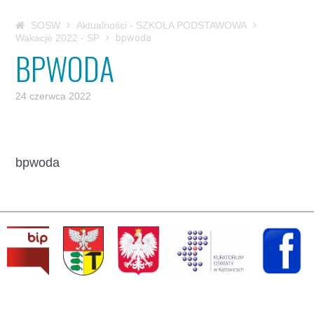
SOSW
Aktualności - SZKOŁA PODSTAWOWA
Wakacje 2022 - SP
bpwoda
BPWODA
24 czerwca 2022
bpwoda